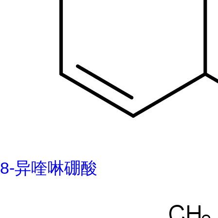
8-异喹啉硼酸