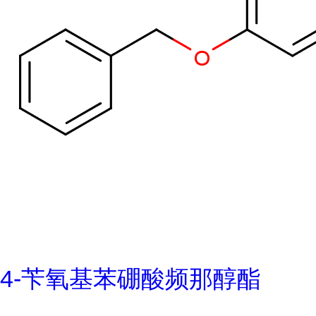
4-苄氧基苯硼酸频那醇酯