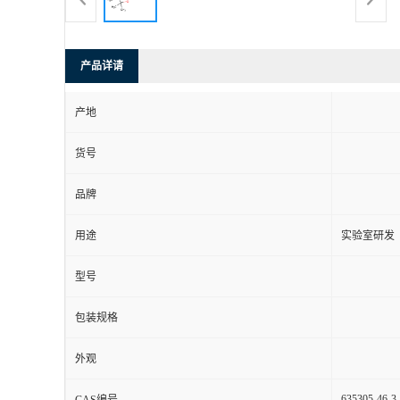
产品详请
产地
货号
品牌
用途
实验室研发
型号
包装规格
外观
635305-46-3