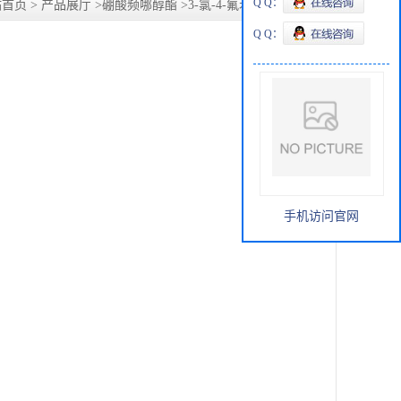
Q Q：
站首页
>
产品展厅
>
硼酸频哪醇酯
>
3-氯-4-氟苯硼酸频那醇酯
Q Q：
手机访问官网