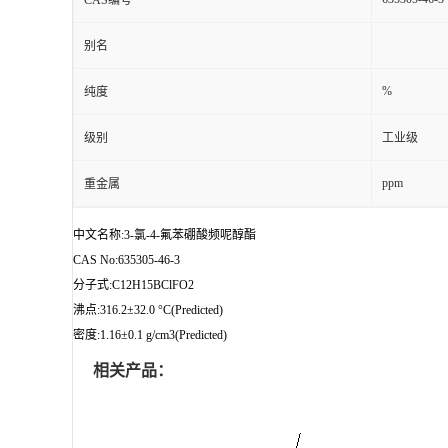
CAS编号
别名
%
纯度
级别
工业级
ppm
重金属
中文名称:3-氯-4-氟苯硼酸频呢醇酯
CAS No:635305-46-3
分子式:C12H15BClFO2
沸点:316.2±32.0 °C(Predicted)
密度:1.16±0.1 g/cm3(Predicted)
相关产品：