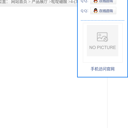
Q Q：
位置：
网站首页
>
产品展厅
>
吡啶硼酸
>
4-(3-吡啶基)苯硼酸
Q Q：
手机访问官网