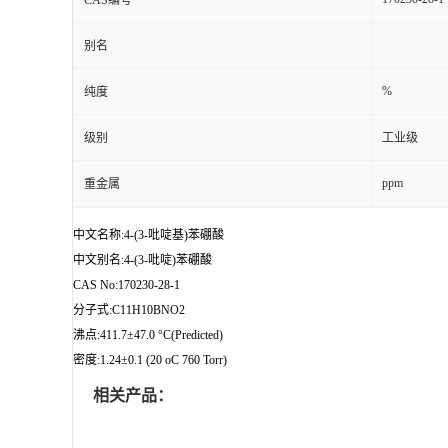
CAS编号
别名
%
纯度
级别
工业级
ppm
重金属
中文名称:4-(3-吡啶基)苯硼酸
中文别名:4-(3-吡啶)苯硼酸
CAS No:170230-28-1
分子式:C11H10BNO2
沸点:411.7±47.0 °C(Predicted)
密度:1.24±0.1 (20 oC 760 Torr)
相关产品：