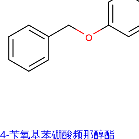
4-苄氧基苯硼酸频那醇酯