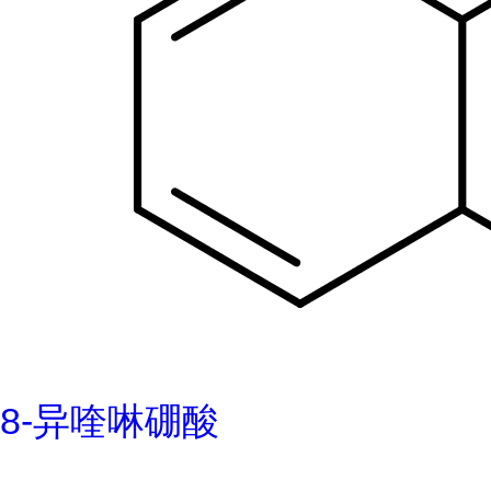
8-异喹啉硼酸