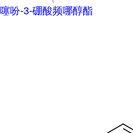
噻吩-3-硼酸频哪醇酯