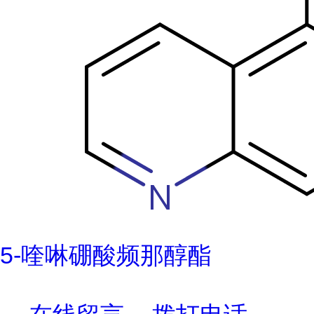
5-喹啉硼酸频那醇酯