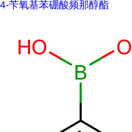
4-苄氧基苯硼酸频那醇酯