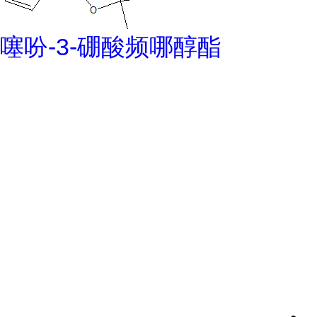
噻吩-3-硼酸频哪醇酯