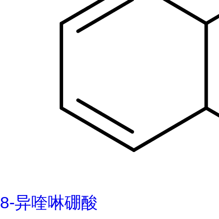
8-异喹啉硼酸