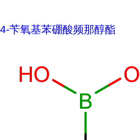
4-苄氧基苯硼酸频那醇酯