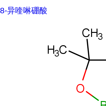
8-异喹啉硼酸