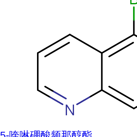
5-喹啉硼酸频那醇酯