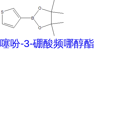
噻吩-3-硼酸频哪醇酯