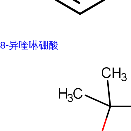
8-异喹啉硼酸