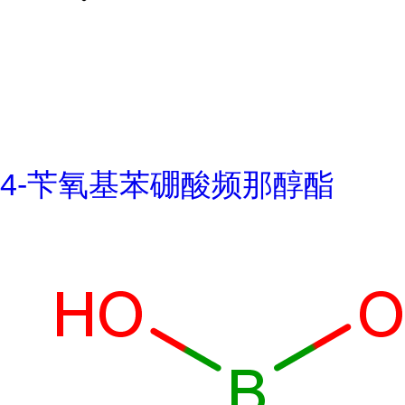
4-苄氧基苯硼酸频那醇酯