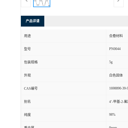
产品详请
用途
合憃材料
PN0044
型号
5g
包装规格
外观
白色固体
1698890-39-
CAS编号
别名
4’-甲基-2
98%
纯度
0ppm