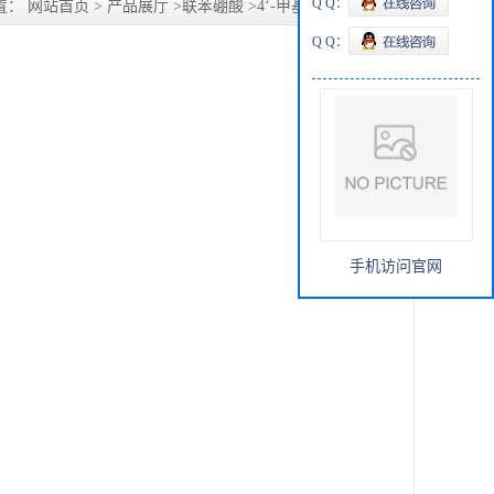
Q Q：
置：
网站首页
>
产品展厅
>
联苯硼酸
>
4‘-甲基-3-氟联苯硼酸
Q Q：
手机访问官网