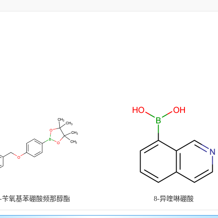
4-苄氧基苯硼酸频那醇酯
8-异喹啉硼酸