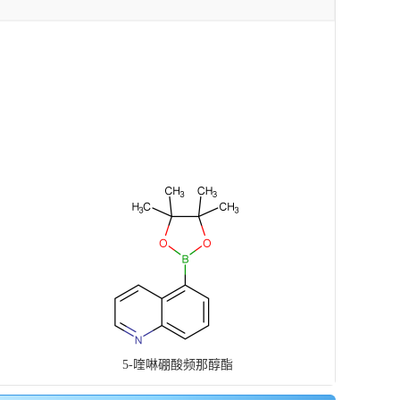
5-喹啉硼酸频那醇酯