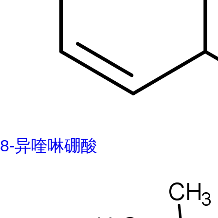
8-异喹啉硼酸