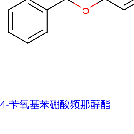
4-苄氧基苯硼酸频那醇酯