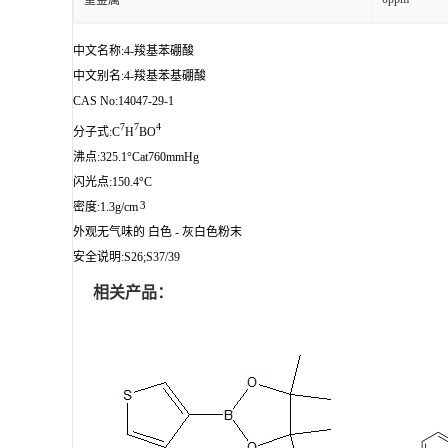
重金属
中文名称:4-羧基苯硼酸
中文别名:4-羧基苯基硼酸
CAS No:14047-29-1
7
7
4
分子式:C
H
BO
沸点:325.1°Cat760mmHg
闪光点:150.4°C
3
密度:1.3g/cm
外观无气味的 白色 - 灰白色粉末
安全说明:S26;S37/39
相关产品：