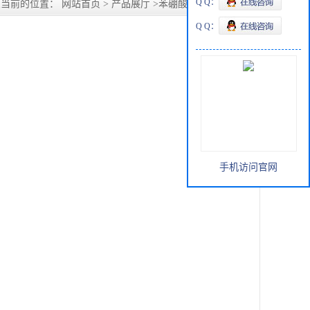
Q Q：
您当前的位置：
网站首页
>
产品展厅
>
苯硼酸
>
4-羧基苯硼酸
Q Q：
手机访问官网