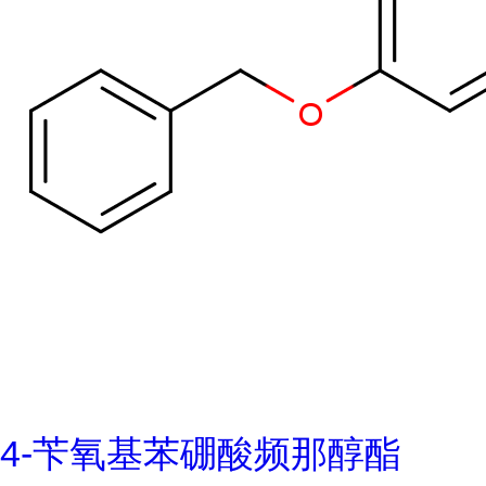
4-苄氧基苯硼酸频那醇酯