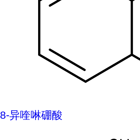
8-异喹啉硼酸