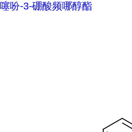
噻吩-3-硼酸频哪醇酯