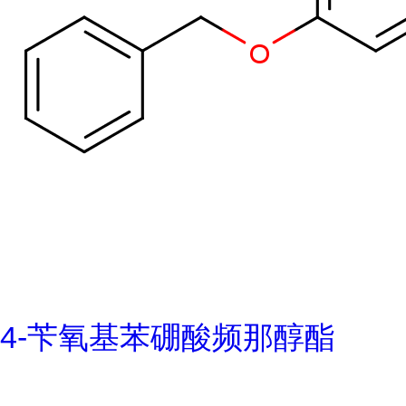
4-苄氧基苯硼酸频那醇酯