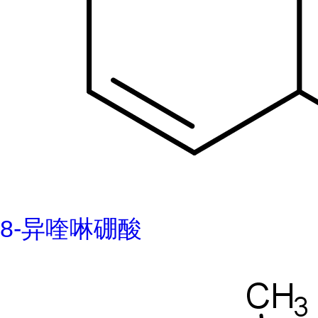
8-异喹啉硼酸