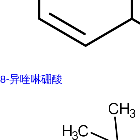
8-异喹啉硼酸