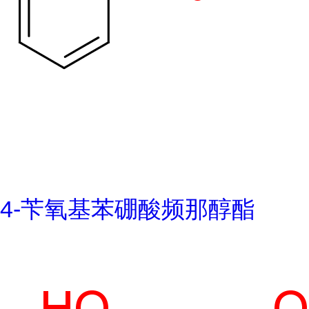
4-苄氧基苯硼酸频那醇酯