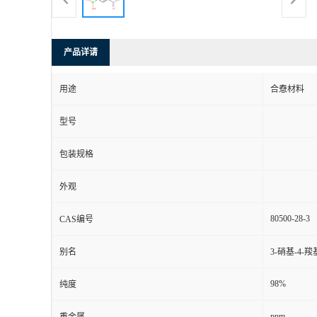
产品详请
用途
合憃材料
型号
包装规格
外观
80500-28-3
CAS编号
别名
3-硝基-4-
98%
纯度
ppm