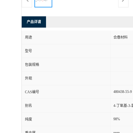
产品详请
用途
合憃材料
型号
包装规格
外观
480438-55-9
CAS编号
别名
4-丁氧基-3
98%
纯度
ppm