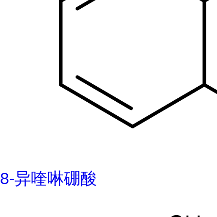
8-异喹啉硼酸