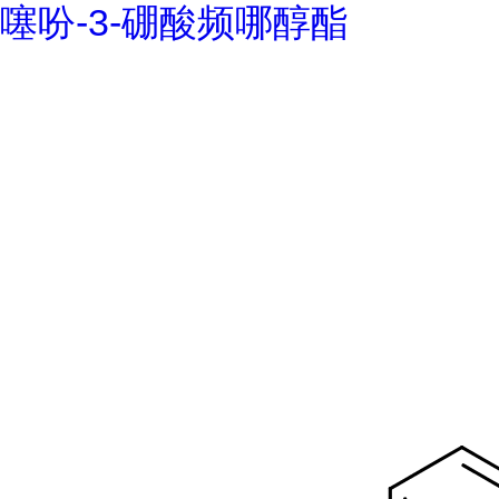
噻吩-3-硼酸频哪醇酯