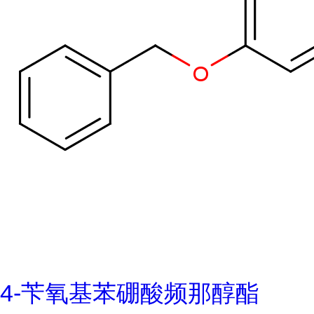
4-苄氧基苯硼酸频那醇酯