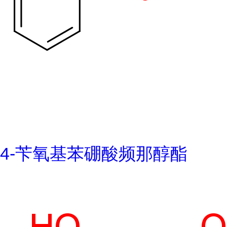
4-苄氧基苯硼酸频那醇酯