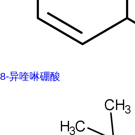
8-异喹啉硼酸