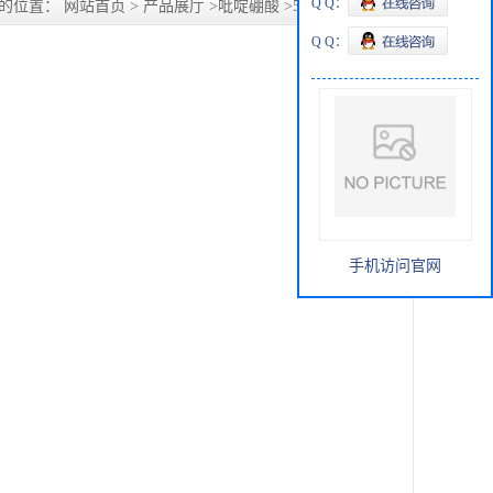
Q Q：
的位置：
网站首页
>
产品展厅
>
吡啶硼酸
>
5-溴-吡啶-3硼酸
Q Q：
手机访问官网