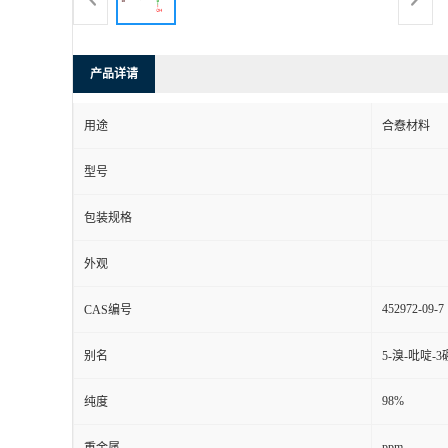
产品详请
用途
合憃材料
型号
包装规格
外观
452972-09-7
CAS编号
别名
5-溴-吡啶-
98%
纯度
ppm