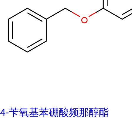
4-苄氧基苯硼酸频那醇酯