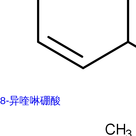
8-异喹啉硼酸