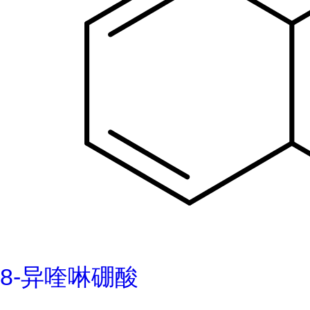
8-异喹啉硼酸