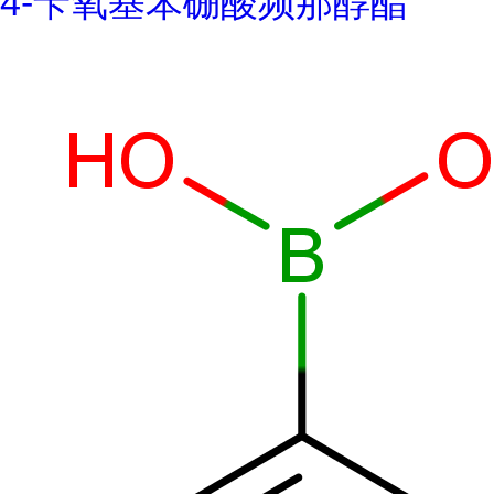
4-苄氧基苯硼酸频那醇酯