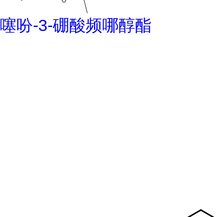
噻吩-3-硼酸频哪醇酯