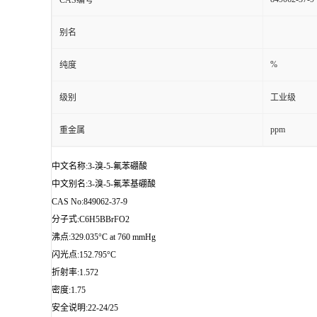
CAS编号
别名
%
纯度
级别
工业级
ppm
重金属
中文名称:3-溴-5-氟苯硼酸
中文别名:3-溴-5-氟苯基硼酸
CAS No:849062-37-9
分子式:C6H5BBrFO2
沸点:329.035°C at 760 mmHg
闪光点:152.795°C
折射率:1.572
密度:1.75
安全说明:22-24/25