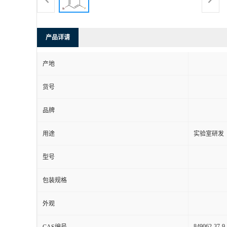
产品详请
产地
货号
品牌
用途
实验室研发
型号
包装规格
外观
849062-37-9