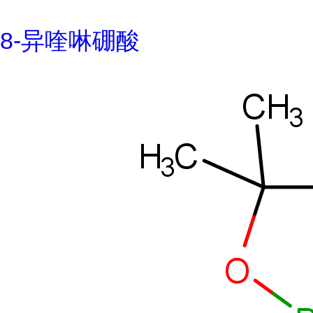
8-异喹啉硼酸