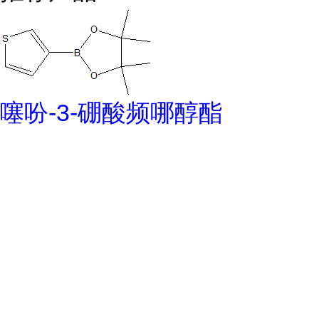
噻吩-3-硼酸频哪醇酯