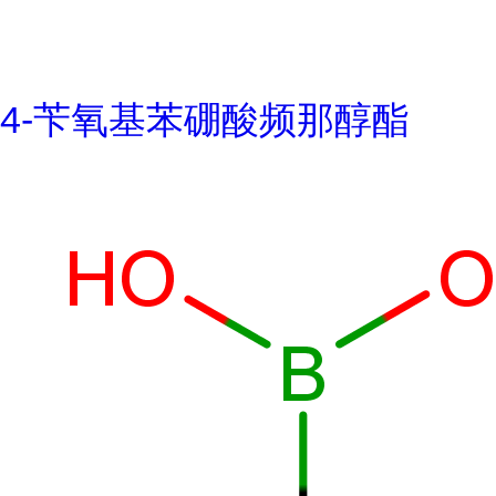
4-苄氧基苯硼酸频那醇酯