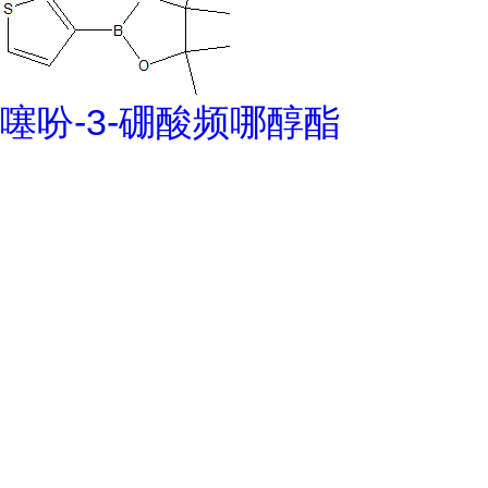
噻吩-3-硼酸频哪醇酯