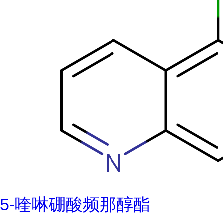
5-喹啉硼酸频那醇酯