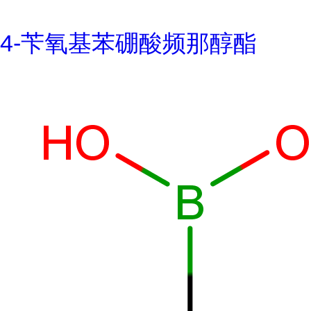
4-苄氧基苯硼酸频那醇酯