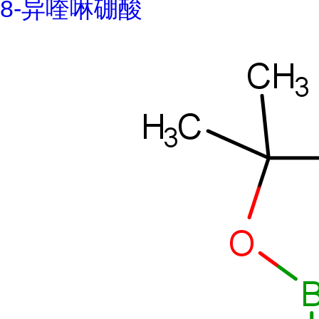
8-异喹啉硼酸