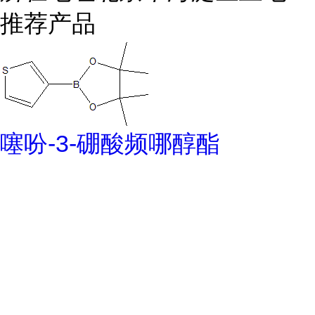
推荐产品
噻吩-3-硼酸频哪醇酯