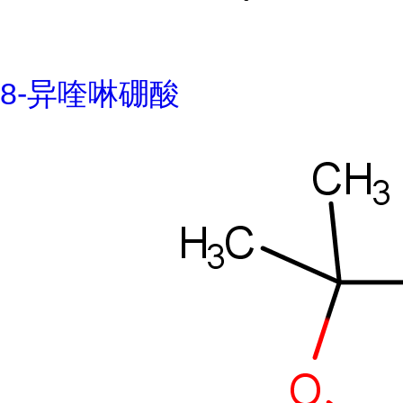
8-异喹啉硼酸