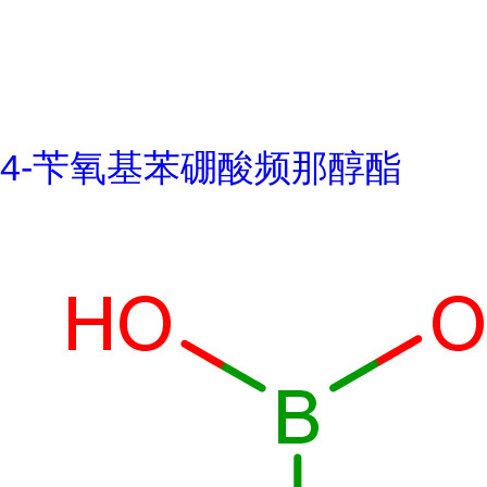
4-苄氧基苯硼酸频那醇酯