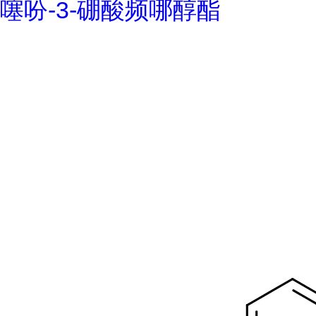
噻吩-3-硼酸频哪醇酯