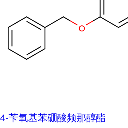
4-苄氧基苯硼酸频那醇酯