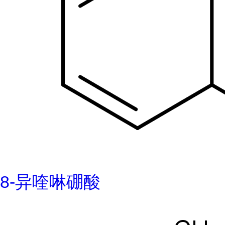
8-异喹啉硼酸