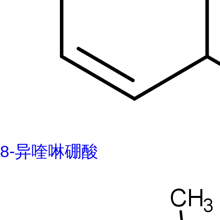
8-异喹啉硼酸