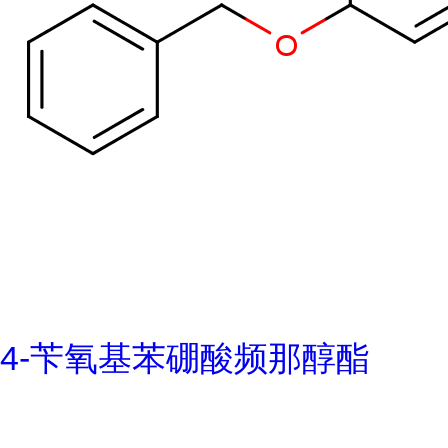
4-苄氧基苯硼酸频那醇酯