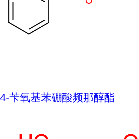
4-苄氧基苯硼酸频那醇酯