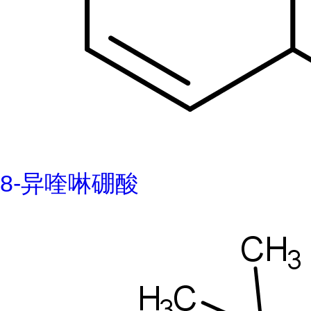
8-异喹啉硼酸