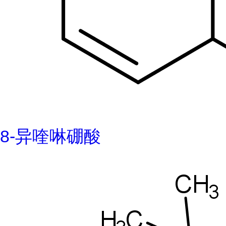
8-异喹啉硼酸