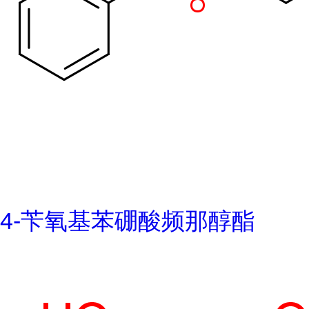
4-苄氧基苯硼酸频那醇酯