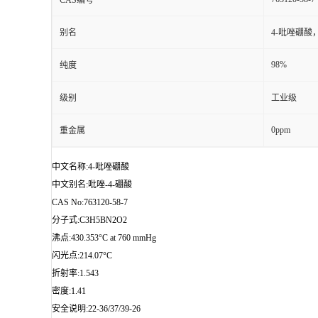
CAS编号
别名
4-吡唑硼酸，
98%
纯度
级别
工业级
0ppm
重金属
中文名称:4-吡唑硼酸
中文别名:吡唑-4-硼酸
CAS No:763120-58-7
分子式:C3H5BN2O2
沸点:430.353°C at 760 mmHg
闪光点:214.07°C
折射率:1.543
密度:1.41
安全说明:22-36/37/39-26