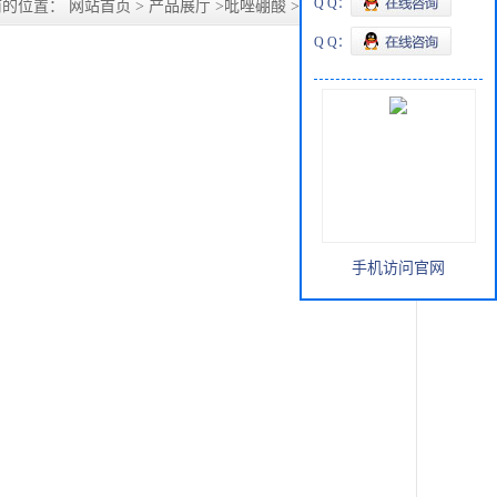
Q Q：
前的位置：
网站首页
>
产品展厅
>
吡唑硼酸
>
1H-吡唑-4-硼酸
Q Q：
手机访问官网