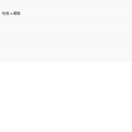
 吡唑-4-硼酸