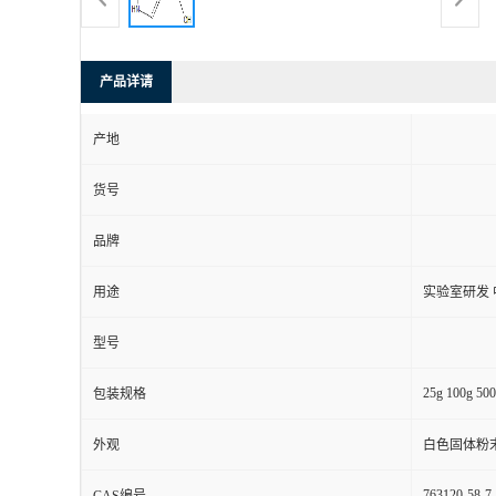
产品详请
产地
货号
品牌
用途
实验室研发 
型号
25g 100g 500
包装规格
外观
白色固体粉
763120-58-7