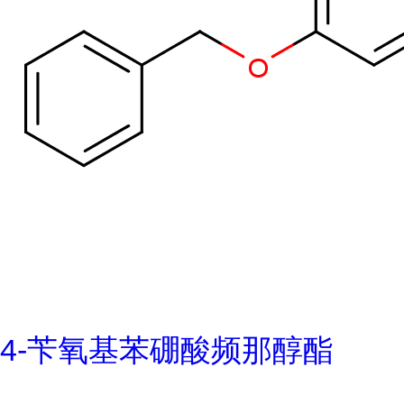
4-苄氧基苯硼酸频那醇酯