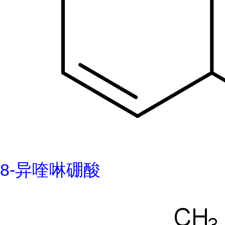
8-异喹啉硼酸