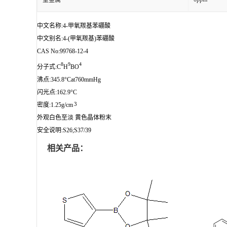
重金属
中文名称:4-甲氧羰基苯硼酸
中文别名:4-(甲氧羰基)苯硼酸
CAS No:99768-12-4
8
9
4
分子式:C
H
BO
沸点:345.8°Cat760mmHg
闪光点:162.9°C
3
密度:1.25g/cm
外观白色至淡 黄色晶体粉末
安全说明:S26;S37/39
相关产品：