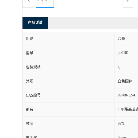
产品详请
用途
合憃
pn0101
型号
g
包装规格
外观
白色固体
99768-12-4
CAS编号
别名
4-甲酯基苯
98%
纯度
0ppm