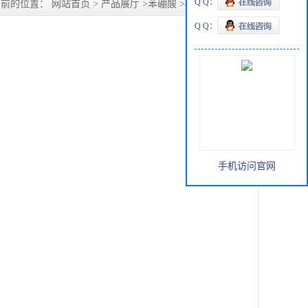
Q Q：
当前的位置：
网站首页
>
产品展厅
>
苯硼酸
>
4-甲酯基苯硼酸
Q Q：
手机访问官网