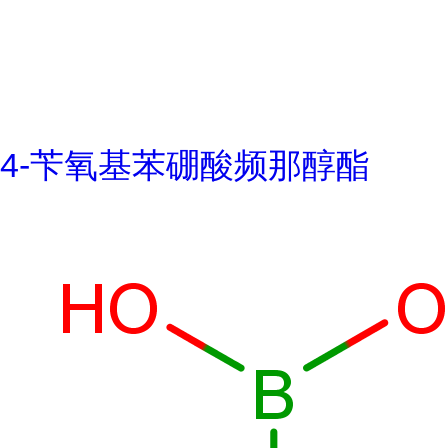
4-苄氧基苯硼酸频那醇酯