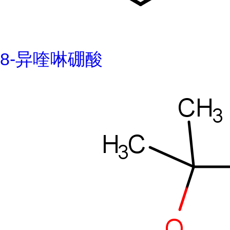
8-异喹啉硼酸