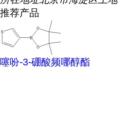
推荐产品
噻吩-3-硼酸频哪醇酯