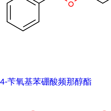
4-苄氧基苯硼酸频那醇酯