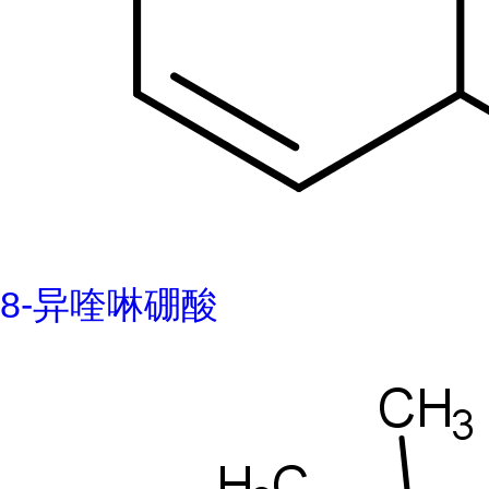
8-异喹啉硼酸