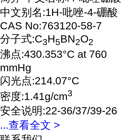
中文别名:1H-吡唑-4-硼酸
CAS No:763120-58-7
分子式:C
H
BN
O
3
5
2
2
沸点:430.353°C at 760
mmHg
闪光点:214.07°C
3
密度:1.41g/cm
安全说明:22-36/37/39-26
...
查看全文 >
联系我们