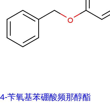
4-苄氧基苯硼酸频那醇酯