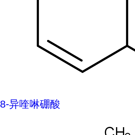
8-异喹啉硼酸