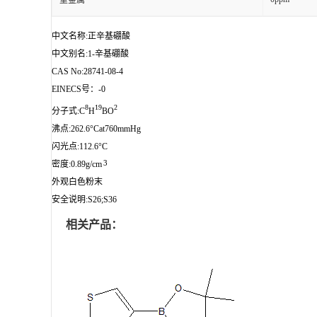
重金属
中文名称:正辛基硼酸
中文别名:1-辛基硼酸
CAS No:28741-08-4
EINECS号：-0
8
19
2
分子式:C
H
BO
沸点:262.6°Cat760mmHg
闪光点:112.6°C
3
密度:0.89g/cm
外观白色粉末
安全说明:S26;S36
相关产品：