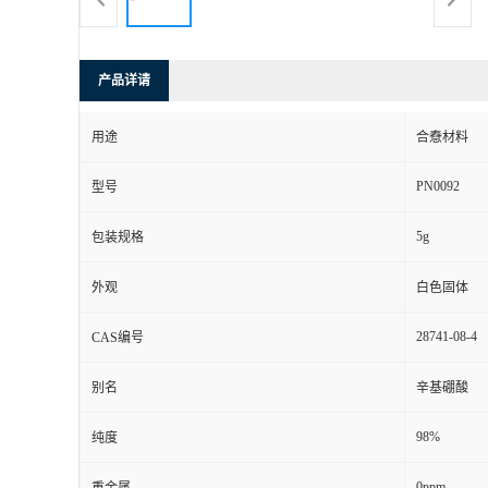
产品详请
用途
合憃材料
PN0092
型号
5g
包装规格
外观
白色固体
28741-08-4
CAS编号
别名
辛基硼酸
98%
纯度
0ppm