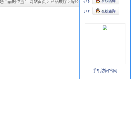
Q Q：
您当前的位置：
网站首页
>
产品展厅
>
烷烃硼酸
>
辛基硼酸
Q Q：
手机访问官网