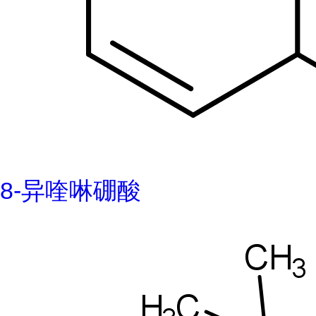
8-异喹啉硼酸