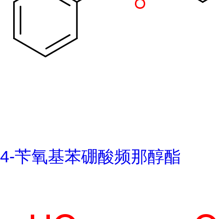
4-苄氧基苯硼酸频那醇酯