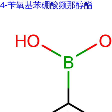
4-苄氧基苯硼酸频那醇酯