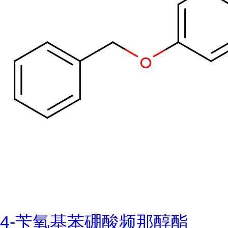
4-苄氧基苯硼酸频那醇酯