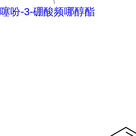
噻吩-3-硼酸频哪醇酯