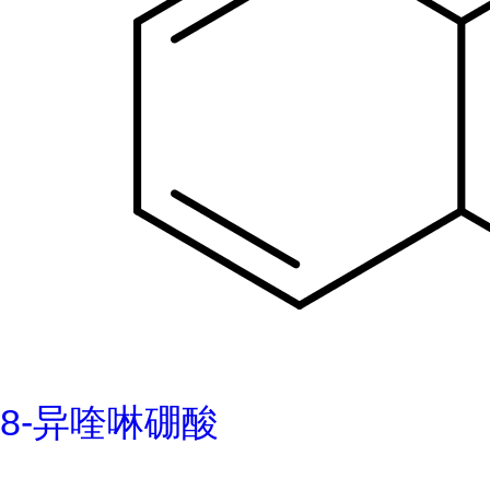
8-异喹啉硼酸