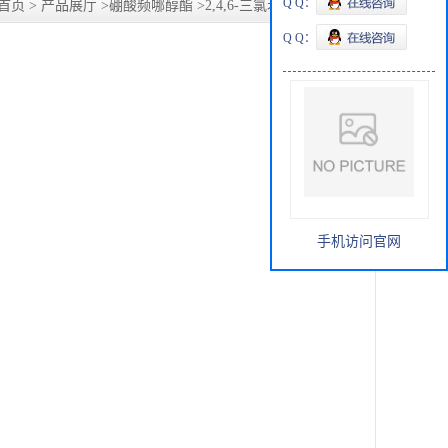
Q Q：
首页
>
产品展厅
>
硼酸频哪醇酯
>
2,4,6-三氯苯硼酸频哪醇酯
Q Q：
手机访问官网