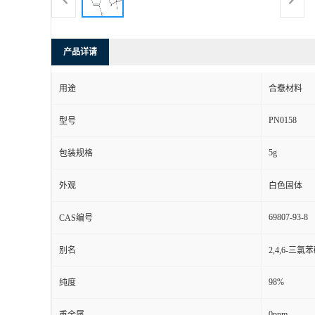
产品详请
用途
合憃材料
PN0158
型号
5g
包装规格
外观
白色固体
69807-93-8
CAS编号
别名
2,4,6-三
98%
纯度
0ppm