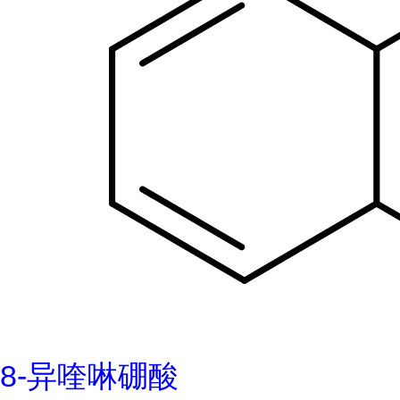
8-异喹啉硼酸