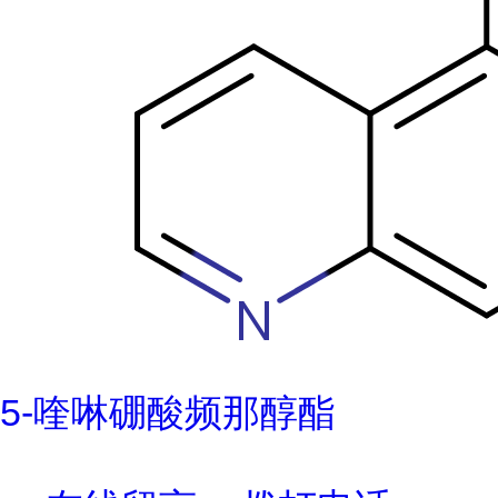
5-喹啉硼酸频那醇酯