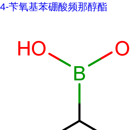
4-苄氧基苯硼酸频那醇酯