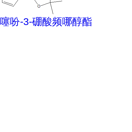
噻吩-3-硼酸频哪醇酯