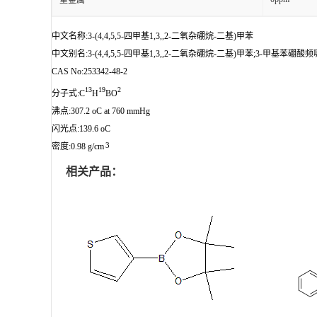
重金属
中文名称:3-(4,4,5,5-四甲基1,3,,2-二氧杂硼烷-二基)甲苯
中文别名:3-(4,4,5,5-四甲基1,3,,2-二氧杂硼烷-二基)甲苯;3-甲基苯硼酸
CAS No:253342-48-2
13
19
2
分子式:C
H
BO
沸点:307.2 oC at 760 mmHg
闪光点:139.6 oC
3
密度:0.98 g/cm
相关产品：