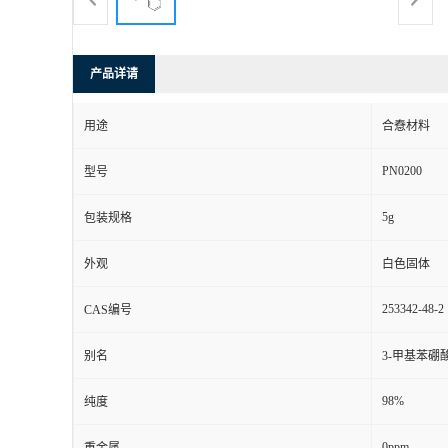
产品详请
用途
合憃材料
PN0200
型号
5g
包装规格
外观
白色固体
253342-48-2
CAS编号
别名
3-甲基苯硼
98%
纯度
0ppm