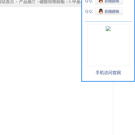
Q Q：
网站首页
>
产品展厅
>
硼酸频哪醇酯
>
3-甲基苯硼酸频哪醇酯
Q Q：
手机访问官网