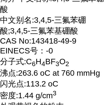
酸
中文别名:3,4,5-三氟苯硼
酸;3,4,5-三氟苯基硼酸
CAS No:143418-49-9
EINECS号：-0
分子式:C
H
BF
O
6
4
3
2
沸点:263.6 oC at 760 mmHg
闪光点:113.2 oC
3
密度:1.44 g/cm