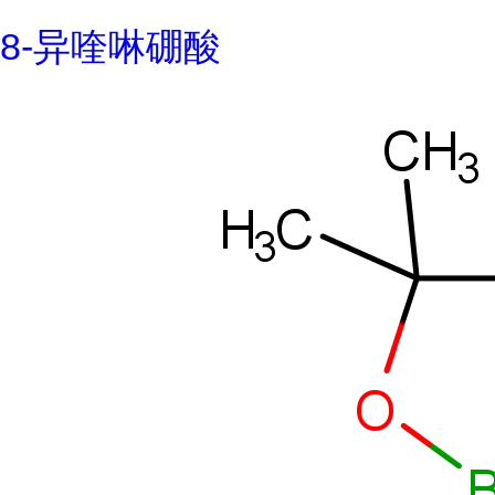
8-异喹啉硼酸