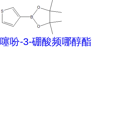
噻吩-3-硼酸频哪醇酯