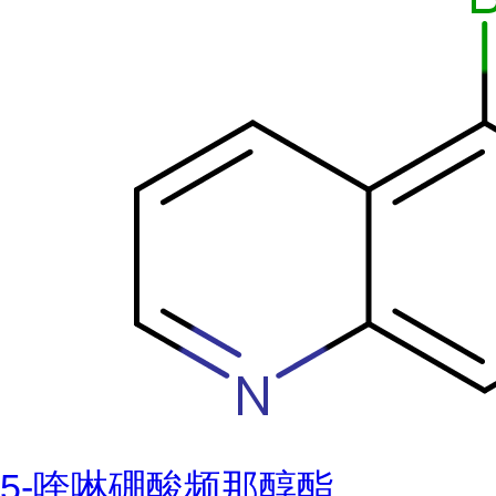
5-喹啉硼酸频那醇酯