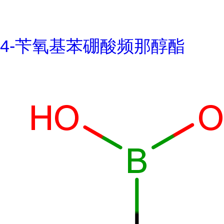
4-苄氧基苯硼酸频那醇酯