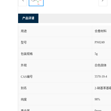
产品详请
用途
合憃材料
PN0249
型号
5g
包装规格
外观
白色固体
5570-19-4
CAS编号
别名
2-硝基苯基
98%
纯度
0ppm