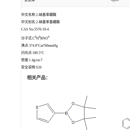
重金属
中文名称:2-硝基苯硼酸
中文别名:2-硝基苯基硼酸
CAS No:5570-19-4
6
6
4
分子式:C
H
BNO
沸点:374.8°Cat760mmHg
闪光点:180.5°C
3
密度:1.4g/cm
安全说明:S26
相关产品：