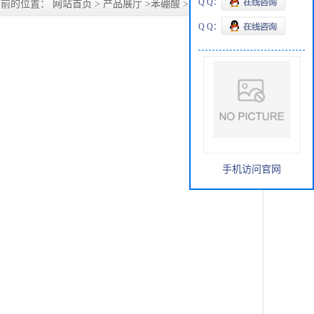
Q Q：
当前的位置：
网站首页
>
产品展厅
>
苯硼酸
>
2-硝基苯基硼酸
Q Q：
手机访问官网