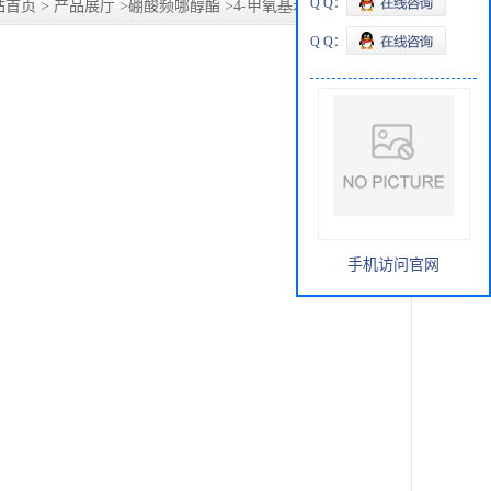
Q Q：
站首页
>
产品展厅
>
硼酸频哪醇酯
>
4-甲氧基苯硼酸频呐醇酯
Q Q：
手机访问官网