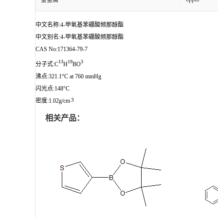
重金属
中文名称:4-甲氧基苯硼酸频那醇酯
中文别名:4-甲氧基苯硼酸频那醇酯
CAS No:171364-79-7
13
19
3
分子式:C
H
BO
沸点:321.1°C at 760 mmHg
闪光点:148°C
3
密度:1.02g/cm
相关产品：