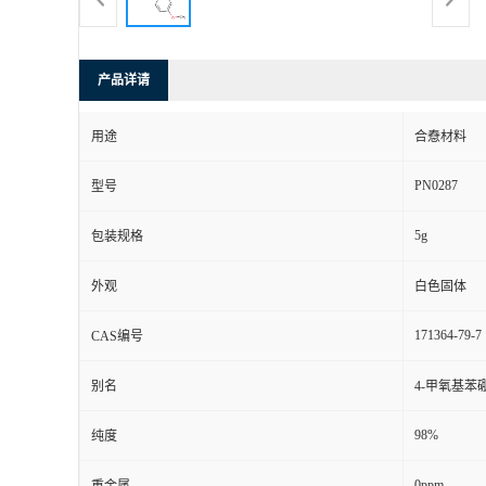
产品详请
用途
合憃材料
PN0287
型号
5g
包装规格
外观
白色固体
171364-79-7
CAS编号
别名
4-甲氧基苯
98%
纯度
0ppm