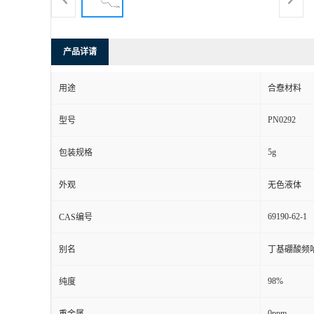
产品详请
用途
合憃材料
PN0292
型号
5g
包装规格
外观
无色液体
69190-62-1
CAS编号
别名
丁基硼酸频
98%
纯度
0ppm