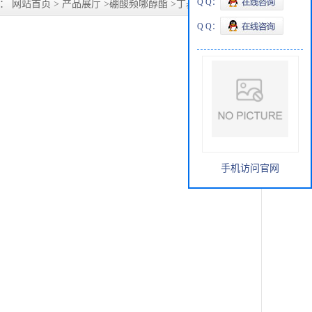
Q Q：
置：
网站首页
>
产品展厅
>
硼酸频哪醇酯
>
丁基硼酸频呐醇酯
Q Q：
手机访问官网