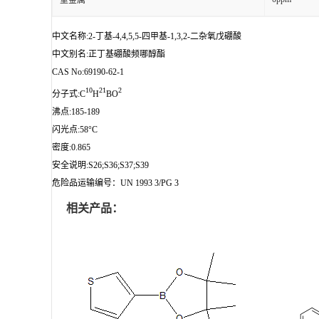
重金属
中文名称:2-丁基-4,4,5,5-四甲基-1,3,2-二杂氧戊硼酸
中文别名:正丁基硼酸频哪醇酯
CAS No:69190-62-1
10
21
2
分子式:C
H
BO
沸点:185-189
闪光点:58°C
密度:0.865
安全说明:S26;S36;S37;S39
危险品运输编号：UN 1993 3/PG 3
相关产品：