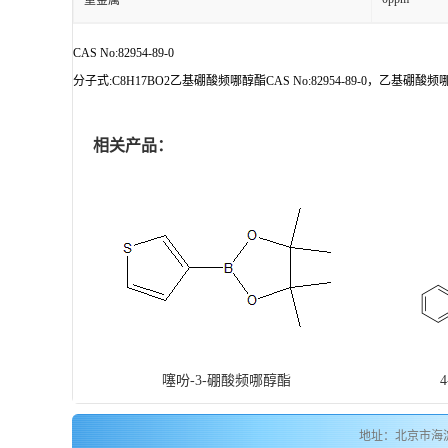
重金属
CAS No:82954-89-0
分子式:C8H17BO2乙基硼酸频哪醇酯CAS No:82954-89-0，乙基硼
相关产品：
噻吩-3-硼酸频哪醇酯
地址：北京市海