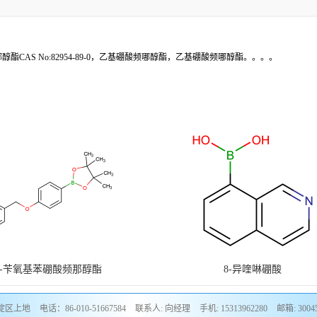
酸频哪醇酯CAS No:82954-89-0，乙基硼酸频哪醇酯，乙基硼酸频哪醇酯。。。。
4-苄氧基苯硼酸频那醇酯
8-异喹啉硼酸
淀区上地
电话：86-010-51667584
联系人: 向经理
手机: 15313962280
邮箱: 3004