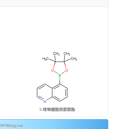
5-喹啉硼酸频那醇酯
509780@qq.com