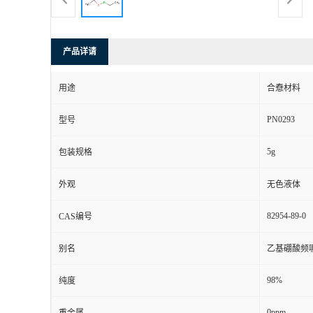
产品详请
用途
合憃材料
PN0293
型号
5g
包装规格
外观
无色液体
82954-89-0
CAS编号
别名
乙基硼酸频
98%
纯度
0ppm