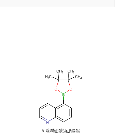
5-喹啉硼酸频那醇酯