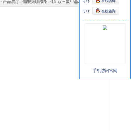
Q Q：
>
产品展厅
>
硼酸频哪醇酯
>
3,5-双三氟甲基苯硼酸频呐醇酯
Q Q：
手机访问官网