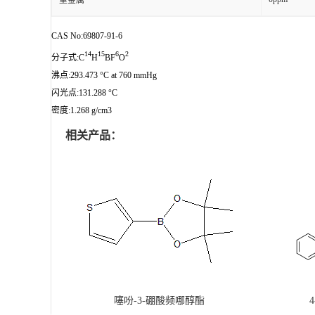
重金属
CAS No:69807-91-6
14
15
6
2
分子式:C
H
BF
O
沸点:293.473 °C at 760 mmHg
闪光点:131.288 °C
密度:1.268 g/cm3
相关产品：
噻吩-3-硼酸频哪醇酯