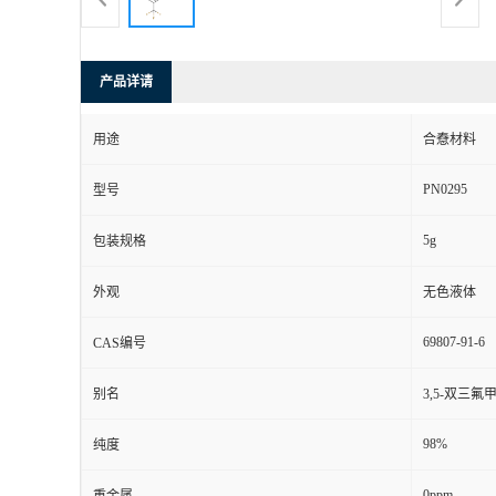
产品详请
用途
合憃材料
PN0295
型号
5g
包装规格
外观
无色液体
69807-91-6
CAS编号
别名
3,5-双三
98%
纯度
0ppm