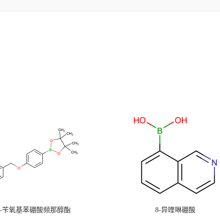
4-苄氧基苯硼酸频那醇酯
8-异喹啉硼酸