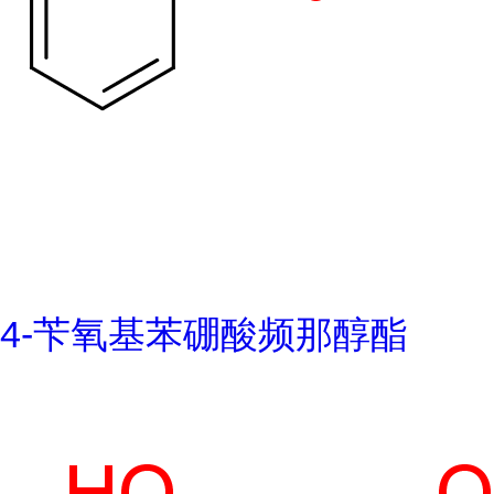
4-苄氧基苯硼酸频那醇酯