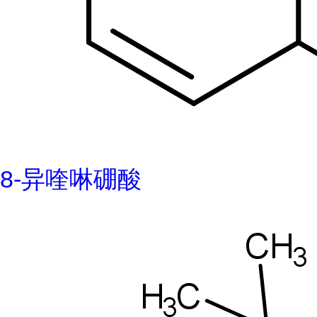
8-异喹啉硼酸