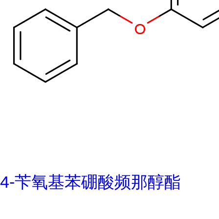
4-苄氧基苯硼酸频那醇酯