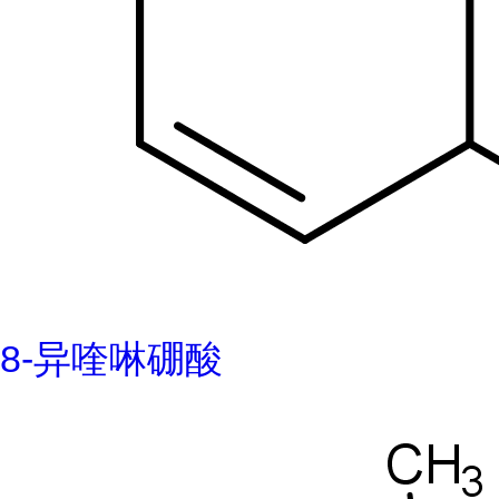
8-异喹啉硼酸