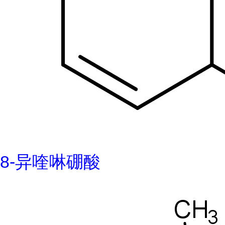
8-异喹啉硼酸