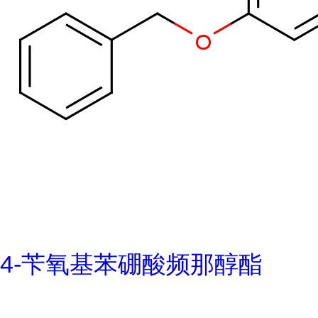
4-苄氧基苯硼酸频那醇酯